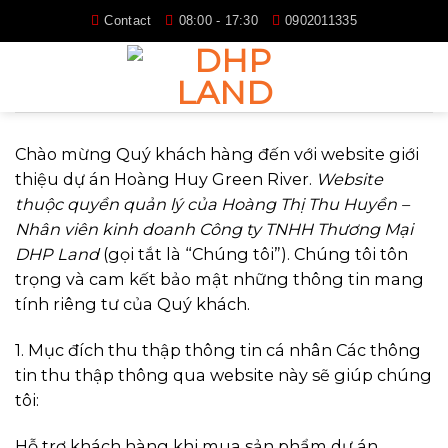
Skip
Contact
08:00 - 17:30
0902011335
to
content
Chào mừng Quý khách hàng đến với website giới
thiệu dự án Hoàng Huy Green River.
Website
thuộc quyền quản lý của Hoàng Thị Thu Huyền –
Nhân viên kinh doanh Công ty TNHH Thương Mại
DHP Land
(gọi tắt là “Chúng tôi”). Chúng tôi tôn
trọng và cam kết bảo mật những thông tin mang
tính riêng tư của Quý khách.
1. Mục đích thu thập thông tin cá nhân Các thông
tin thu thập thông qua website này sẽ giúp chúng
tôi:
Hỗ trợ khách hàng khi mua sản phẩm dự án