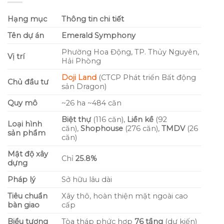
Hạng mục
Thông tin chi tiết
Tên dự án
Emerald Symphony
Phường Hoa Động, TP. Thủy Nguyên,
Vị trí
Hải Phòng
Doji Land
(CTCP Phát triển Bất động
Chủ đầu tư
sản Dragon)
Quy mô
~26 ha ~484 căn
Biệt thự
(116 căn),
Liền kề
(92
Loại hình
căn),
Shophouse
(276 căn),
TMDV
(26
sản phẩm
căn)
Mật độ xây
Chỉ
25.8%
dựng
Pháp lý
Sở hữu lâu dài
Tiêu chuẩn
Xây thô, hoàn thiện mặt ngoài cao
bàn giao
cấp
Biểu tượng
Tòa tháp phức hợp
76 tầng
(dự kiến)