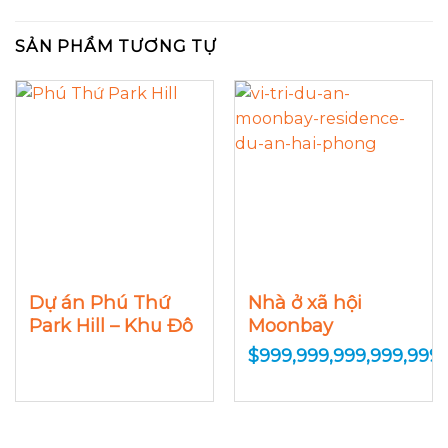
SẢN PHẨM TƯƠNG TỰ
Dự án Phú Thứ
Nhà ở xã hội
Park Hill – Khu Đô
Moonbay
Thị Sinh Thái
Residence – 384
$
999,999,999,999,999.
Lê Thánh Tông