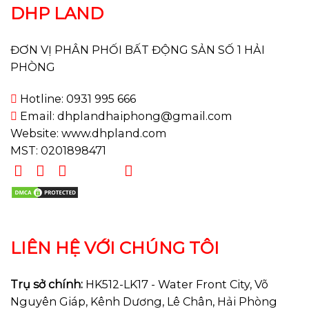
DHP LAND
ĐƠN VỊ PHÂN PHỐI BẤT ĐỘNG SẢN SỐ 1 HẢI
PHÒNG
Hotline: 0931 995 666
Email: dhplandhaiphong@gmail.com
Website: www.dhpland.com
MST: 0201898471
LIÊN HỆ VỚI CHÚNG TÔI
Trụ sở chính:
HK512-LK17 - Water Front City, Võ
Nguyên Giáp, Kênh Dương, Lê Chân, Hải Phòng