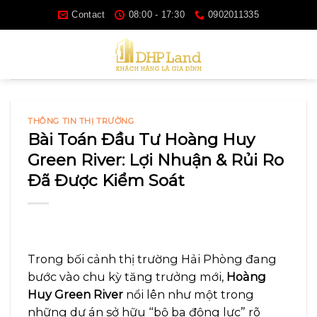
Skip
Contact
08:00 - 17:30
0902011335
to
content
THÔNG TIN THỊ TRƯỜNG
Bài Toán Đầu Tư Hoàng Huy
Green River: Lợi Nhuận & Rủi Ro
Đã Được Kiểm Soát
Trong bối cảnh thị trường Hải Phòng đang
bước vào chu kỳ tăng trưởng mới,
Hoàng
Huy Green River
nổi lên như một trong
những dự án sở hữu “bộ ba động lực” rõ