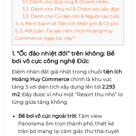
3.1.
Dành cho Quý ông & Doanh nhân:
3.2.
Dành cho Phụ nữ & Chăm sóc sắc đẹp:
3.3.
Dành cho Cư dân nhí & Người cao tuổi:
4.
4. Minh bạch về Tiện ích: Miễn phí & Có phí
5.
5. Kết luận: Tại sao nên chọn Hoàng Huy
Commerce ngay lúc này?
1. “Ốc đảo nhiệt đới” trên không: Bể
bơi vô cực công nghệ Đức
Điểm nhấn đắt giá nhất trong chuỗi
tiện ích
Hoàng Huy Commerce
chính là khu vực
tầng 3 với diện tích xây dựng lên tới
2.293
m2
. Đây được ví như một “Resort thu nhỏ” lơ
lửng giữa tầng không.
Bể bơi vô cực ngoài trời:
Tầm view
Panorama ôm trọn thành phố, thiết kế
tràn bờ mang lại cảm giác thư thái tuyệt