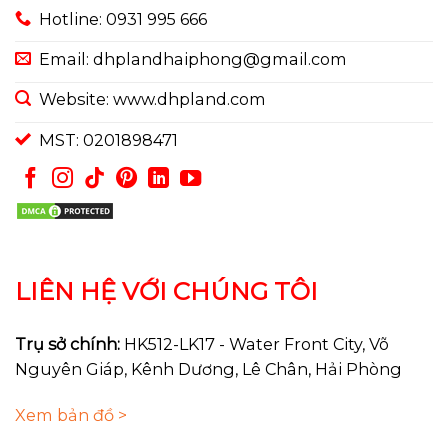
Hotline: 0931 995 666
Email: dhplandhaiphong@gmail.com
Website: www.dhpland.com
MST: 0201898471
LIÊN HỆ VỚI CHÚNG TÔI
Trụ sở chính:
HK512-LK17 - Water Front City, Võ
Nguyên Giáp, Kênh Dương, Lê Chân, Hải Phòng
Xem bản đồ >