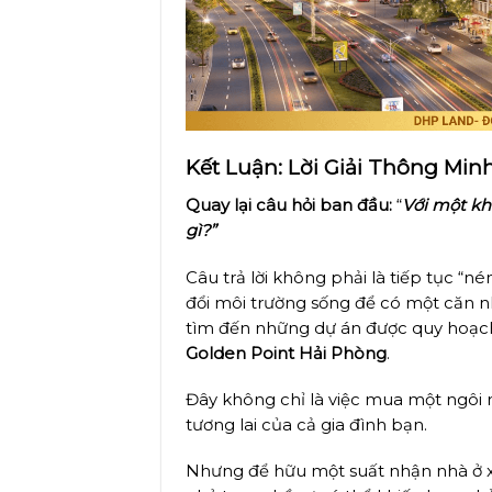
Kết Luận: Lời Giải Thông Min
Quay lại câu hỏi ban đầu:
“
V
ới một kh
gì?”
Câu trả lời không phải là tiếp tục “
đổi môi trường sống để có một căn nh
tìm đến những dự án được quy hoạch 
Golden Point Hải Phòng
.
Đây không chỉ là việc mua một ngôi 
tương lai của cả gia đình bạn.
Nhưng để hữu một suất nhận nhà ở xã 