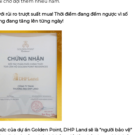
ải chờ đợi thêm nhiều năm.
i rủi ro trượt suất mua! Thời điểm đang đếm ngược vì số
ing đang tăng lên từng ngày!
hức của dự án Golden Point, DHP Land sẽ là “người bảo vệ”