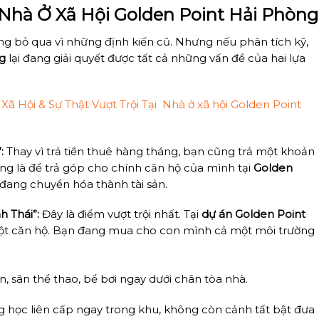
: Nhà Ở Xã Hội Golden Point Hải Phòng
ng bỏ qua vì những định kiến cũ. Nhưng nếu phân tích kỹ,
ng
lại đang giải quyết được tất cả những vấn đề của hai lựa
ã Hội & Sự Thật Vượt Trội Tại Nhà ở xã hội Golden Point
:
Thay vì trả tiền thuê hàng tháng, bạn cũng trả một khoản
ng là để trả góp cho chính căn hộ của mình tại
Golden
 đang chuyển hóa thành tài sản.
h Thái”:
Đây là điểm vượt trội nhất. Tại
dự án Golden Point
ột căn hộ. Bạn đang mua cho con mình cả một môi trường
, sân thể thao, bể bơi ngay dưới chân tòa nhà.
 học liên cấp ngay trong khu, không còn cảnh tất bật đưa