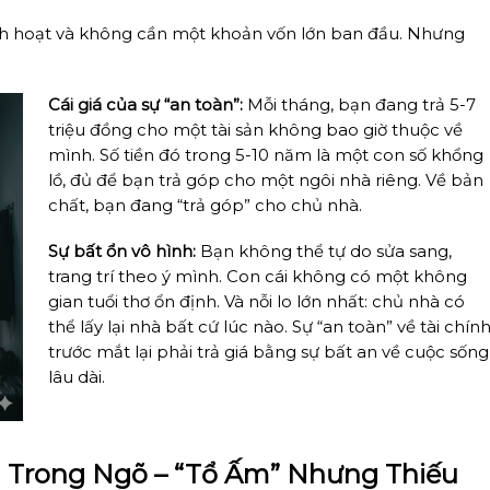
inh hoạt và không cần một khoản vốn lớn ban đầu. Nhưng
Cái giá của sự “an toàn”:
Mỗi tháng, bạn đang trả 5-7
triệu đồng cho một tài sản không bao giờ thuộc về
mình. Số tiền đó trong 5-10 năm là một con số khổng
lồ, đủ để bạn trả góp cho một ngôi nhà riêng. Về bản
chất, bạn đang “trả góp” cho chủ nhà.
Sự bất ổn vô hình:
Bạn không thể tự do sửa sang,
trang trí theo ý mình. Con cái không có một không
gian tuổi thơ ổn định. Và nỗi lo lớn nhất: chủ nhà có
thể lấy lại nhà bất cứ lúc nào. Sự “an toàn” về tài chín
trước mắt lại phải trả giá bằng sự bất an về cuộc sống
lâu dài.
à Trong Ngõ – “Tổ Ấm” Nhưng Thiếu