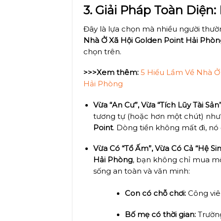
3. Giải Pháp Toàn Diện
Đây là lựa chọn mà nhiều người thườ
Nhà Ở Xã Hội Golden Point Hải Phò
chọn trên.
>>>Xem thêm:
5 Hiểu Lầm Về Nhà Ở X
Hải Phòng
Vừa “An Cư”, Vừa “Tích Lũy Tài Sản”
tương tự (hoặc hơn một chút) như
Point
. Dòng tiền không mất đi, nó
Vừa Có “Tổ Ấm”, Vừa Có Cả “Hệ Sin
Hải Phòng
, bạn không chỉ mua m
sống an toàn và văn minh:
Con có chỗ chơi:
Công viên
Bố mẹ có thời gian:
Trường