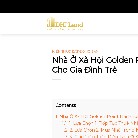
Skip
to
content
KIẾN THỨC BẤT ĐỘNG SẢN
Nhà Ở Xã Hội Golden 
Cho Gia Đình Trẻ
Contents
1.
Nhà Ở Xã Hội Golden Point Hải Phòng
1.1.
1. Lựa Chọn 1: Tiếp Tục Thuê N
1.2.
2. Lựa Chọn 2: Mua Nhà Trong 
1.3.
3. Giải Pháp Toàn Diện: Nhà Ở 