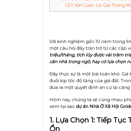
1.3.1.
Kết Luận: Lời Giải Thông M
Nhà Ở Xã Hội Golden P
Gia Đình Trẻ Giữa “Bão
Với kinh nghiệm gần 10 năm trong l
một câu hỏi đầy trăn trở từ các cặp 
triệu/tháng, tích lũy được vài trăm tr
căn nhà trong ngõ, hay có lựa chọn n
Đây thực sự là một bài toán khó. Giá
đuổi kịp tốc độ tăng của giá đất. Tro
đưa ra một quyết định an cư lại càng 
Hôm nay, chúng ta sẽ cùng nhau phân 
xem tại sao
dự án Nhà Ở Xã Hội Gold
1. Lựa Chọn 1: Tiếp Tụ
Ổn