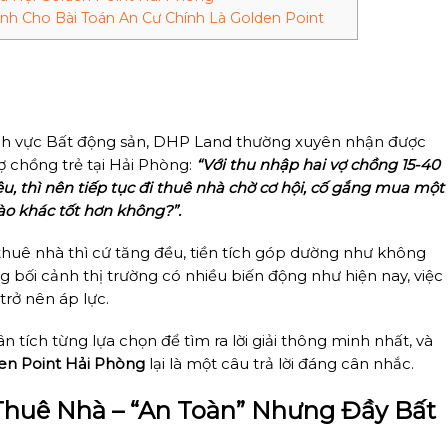
inh Cho Bài Toán An Cư Chính Là Golden Point
oint Hải Phòng: Lời Giải An Cư Cho
 Giá”
ĩnh vực Bất động sản, DHP Land thường xuyên nhận được
vợ chồng trẻ tại Hải Phòng:
“Với thu nhập hai vợ chồng 15-40
iệu, thì nên tiếp tục đi thuê nhà chờ cơ hội, cố gắng mua một
ào khác tốt hơn không?”.
 thuê nhà thì cứ tăng đều, tiền tích góp dường như không
ng bối cảnh thị trường có nhiều biến động như hiện nay, việc
trở nên áp lực.
tích từng lựa chọn để tìm ra lời giải thông minh nhất, và
en Point Hải Phòng
lại là một câu trả lời đáng cân nhắc.
c Thuê Nhà – “An Toàn” Nhưng Đầy Bất