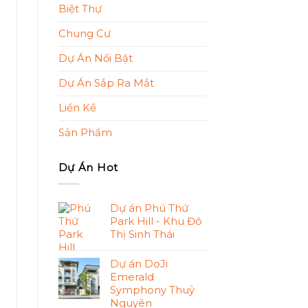
Biệt Thự
Chung Cư
Dự Án Nổi Bật
Dự Án Sắp Ra Mắt
Liền Kề
Sản Phẩm
Dự Án Hot
Dự án Phú Thứ
Park Hill - Khu Đô
Thị Sinh Thái
Dự án DoJi
Emerald
Symphony Thuỷ
Nguyên