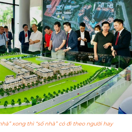
hà” xong thì “số nhà” có đi theo người hay