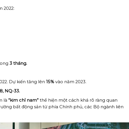
m 2022:
trong
3 tháng.
22. Dự kiến tăng lên
15%
vào năm 2023.
8, NQ-33.
m là
“kim chỉ nam”
thể hiện một cách khá rõ ràng quan
rường bất động sản từ phía Chính phủ, các Bộ ngành liên