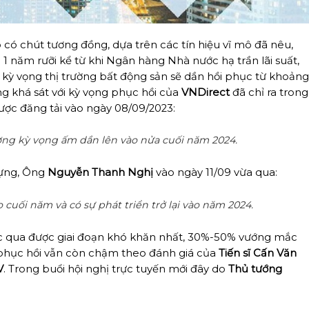
ó có chút tương đồng, dựa trên các tín hiệu vĩ mô đã nêu,
1 năm rưỡi kể từ khi Ngân hàng Nhà nước hạ trần lãi suất,
 kỳ vọng thị trường bất động sản sẽ dần hồi phục từ khoản
ng khá sát với kỳ vọng phục hồi của
VNDirect
đã chỉ ra trong
ợc đăng tải vào ngày 08/09/2023:
ường kỳ vọng ấm dần lên vào nửa cuối năm 2024.
dựng, Ông
Nguyễn Thanh Nghị
vào ngày 11/09 vừa qua:
 cuối năm và có sự phát triển trở lại vào năm 2024.
ớc qua được giai đoạn khó khăn nhất, 30%-50% vướng mắc
 phục hồi vẫn còn chậm theo đánh giá của
Tiến sĩ Cấn Văn
V
. Trong buổi hội nghị trực tuyến mới đây do
Thủ tướng