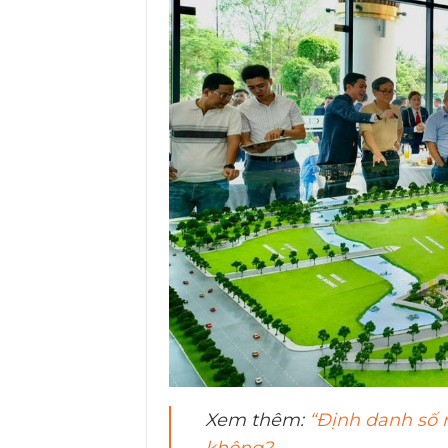
Xem thêm:
“Định danh số n
không?